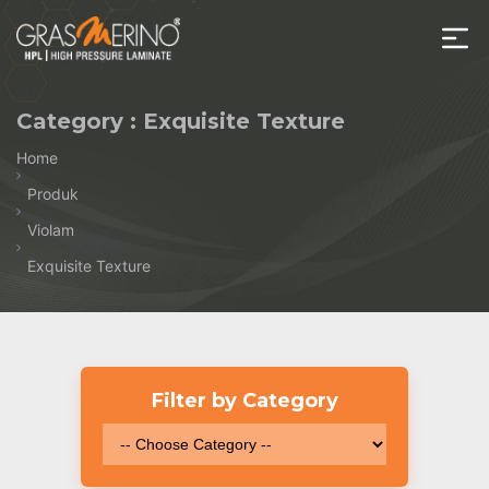
Skip
to
the
House
content
of
Category :
Exquisite Texture
HPL
Home
Produk
Violam
Exquisite Texture
Filter by Category