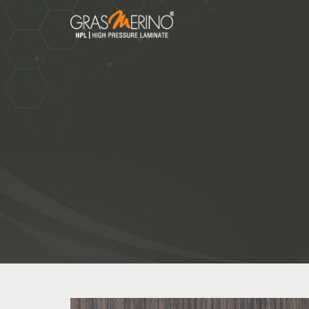
Skip
to
the
House
content
of
HPL