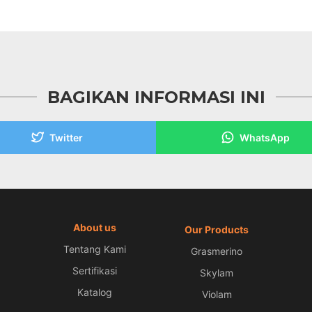
BAGIKAN INFORMASI INI
Twitter
WhatsApp
About us
Our Products
Tentang Kami
Grasmerino
Sertifikasi
Skylam
Katalog
Violam