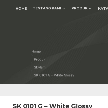
TENTANG KAMI
PRODUK
HOME
KAT
Home
Produk
Skylam
SK 0101 G – White Glossy
SK 0101 G – White Glossy