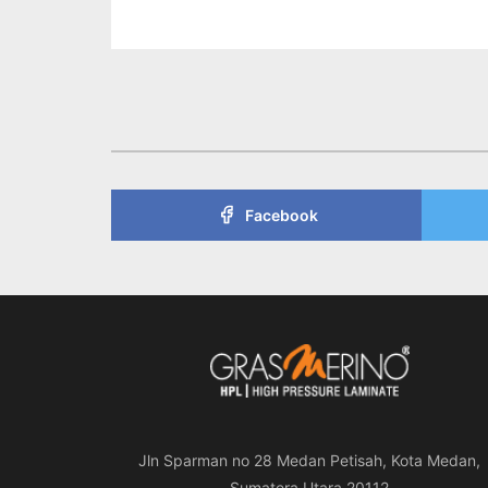
Facebook
Jln Sparman no 28 Medan Petisah, Kota Medan,
Sumatera Utara 20112